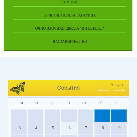
COVID-19
60-ЛЕТИЕ ПОЛЕТА ГАГАРИНА
ОЧНО-ЗАОЧНАЯ ШКОЛА "ИНТЕЛЛЕКТ"
НАСТАВНИЧЕСТВО
Август
События
пн
вт
ср
чт
пт
сб
вс
1
2
3
4
5
6
7
8
9