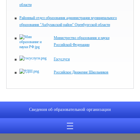
области
Районный отдел образования администрации муниципального
образования "Акбулакский район" Оренбургской области
Министрество образования и науки
Российской Федерации
Госуслуги
Российское Движение Школьников
Сведения об образовательной организации