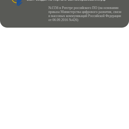
№1556 в Реестре российского ПО (на основании
приказа Министерства цифрового развития, связи
и массовых коммуникаций Российской Федерации
от 06.09.2016 №426)