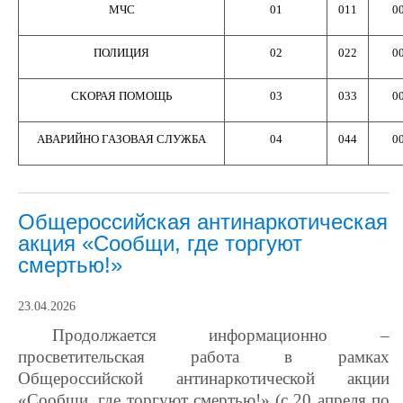
МЧС
01
011
0
ПОЛИЦИЯ
02
022
0
СКОРАЯ ПОМОЩЬ
03
033
0
АВАРИЙНО ГАЗОВАЯ СЛУЖБА
04
044
0
Общероссийская антинаркотическая
акция «Сообщи, где торгуют
смертью!»
23.04.2026
Продолжается информационно –
просветительская работа в рамках
Общероссийской антинаркотической акции
«Сообщи, где торгуют смертью!» (с 20 апреля по