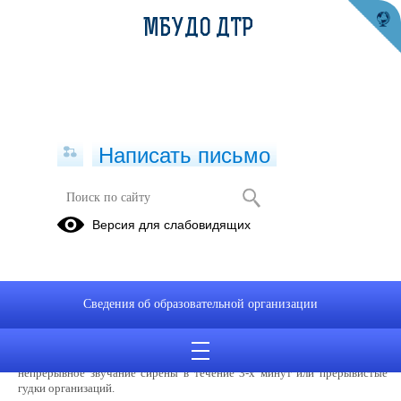
МБУДО ДТР
Написать письмо
Безопасность
Версия для слабовидящих
Экстремизм
Телефон
Пожарная
доверия
безопасность.
Сведения об образовательной организации
ПОРЯДОК ОПОВЕЩЕНИЯ НАСЕЛЕНИЯ О
ЧРЕЗВЫЧАЙНЫХ СИТУАЦИЯХ (ЧС)
Оповещение начинается с подачи сигнала «ВНИМАНИЕ, ВСЕМ!» -
непрерывное звучание сирены в течение 3-х минут или прерывистые
гудки организаций.