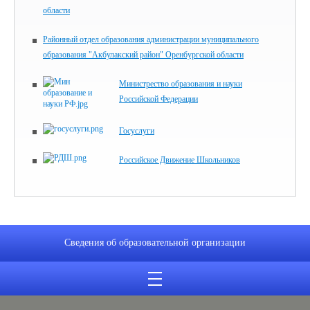
области
Районный отдел образования администрации муниципального
образования "Акбулакский район" Оренбургской области
Министрество образования и науки
Российской Федерации
Госуслуги
Российское Движение Школьников
Сведения об образовательной организации